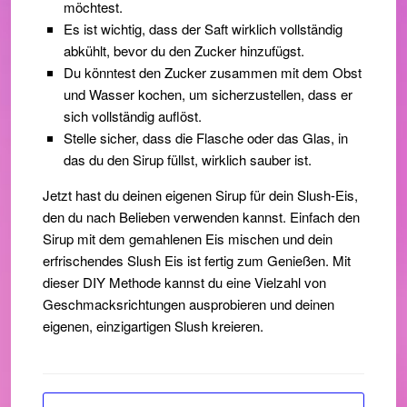
möchtest.
Es ist wichtig, dass der Saft wirklich vollständig
abkühlt, bevor du den Zucker hinzufügst.
Du könntest den Zucker zusammen mit dem Obst
und Wasser kochen, um sicherzustellen, dass er
sich vollständig auflöst.
Stelle sicher, dass die Flasche oder das Glas, in
das du den Sirup füllst, wirklich sauber ist.
Jetzt hast du deinen eigenen Sirup für dein Slush-Eis,
den du nach Belieben verwenden kannst. Einfach den
Sirup mit dem gemahlenen Eis mischen und dein
erfrischendes Slush Eis ist fertig zum Genießen. Mit
dieser DIY Methode kannst du eine Vielzahl von
Geschmacksrichtungen ausprobieren und deinen
eigenen, einzigartigen Slush kreieren.
Beitragsnavigation