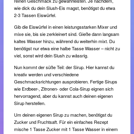
reinen Geschmack zu gewährleisten. Je nachdem,
wie dick du dein Slush-Eis magst, benötigst du etwa
2-3 Tassen Eiswürfel.
Gib die Eiswürfel in einen leistungsstarken Mixer und
mixe sie, bis sie zerkleinert sind. Gieße dann langsam
kaltes Wasser hinzu, während du weiterhin mixt. Du
benötigst nur etwa eine halbe Tasse Wasser – nicht zu
viel, sonst wird dein Slush zu wässrig.
Nun kommt der süße Teil: der Sirup. Hier kannst du
kreativ werden und verschiedene
Geschmacksrichtungen ausprobieren. Fertige Sirups
wie Erdbeer-, Zitronen- oder Cola-Sirup eignen sich
hervorragend, aber du kannst auch deinen eigenen
Sirup herstellen.
Um deinen eigenen Sirup zu machen, benötigst du
Zucker und Fruchtsaft. Für ein einfaches Rezept
mische 1 Tasse Zucker mit 1 Tasse Wasser in einem