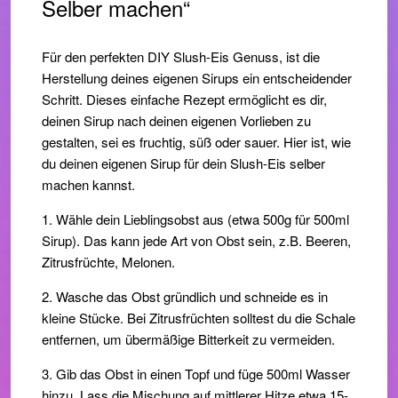
Selber machen“
Für den perfekten DIY Slush-Eis Genuss, ist die
Herstellung deines eigenen Sirups ein entscheidender
Schritt. Dieses einfache Rezept ermöglicht es dir,
deinen Sirup nach deinen eigenen Vorlieben zu
gestalten, sei es fruchtig, süß oder sauer. Hier ist, wie
du deinen eigenen Sirup für dein Slush-Eis selber
machen kannst.
1. Wähle dein Lieblingsobst aus (etwa 500g für 500ml
Sirup). Das kann jede Art von Obst sein, z.B. Beeren,
Zitrusfrüchte, Melonen.
2. Wasche das Obst gründlich und schneide es in
kleine Stücke. Bei Zitrusfrüchten solltest du die Schale
entfernen, um übermäßige Bitterkeit zu vermeiden.
3. Gib das Obst in einen Topf und füge 500ml Wasser
hinzu. Lass die Mischung auf mittlerer Hitze etwa 15-