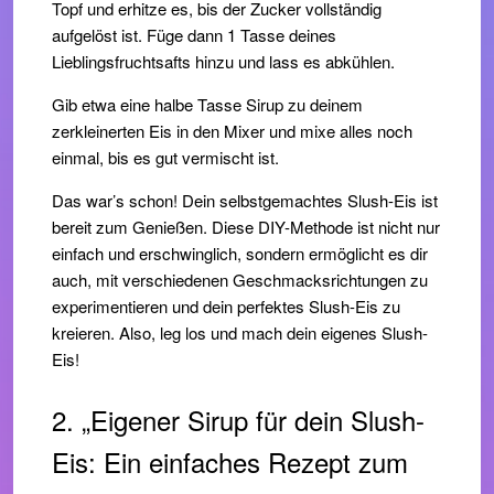
Topf und erhitze es, bis der Zucker vollständig
aufgelöst ist. Füge dann 1 Tasse deines
Lieblingsfruchtsafts hinzu und lass es abkühlen.
Gib etwa eine halbe Tasse Sirup zu deinem
zerkleinerten Eis in den Mixer und mixe alles noch
einmal, bis es gut vermischt ist.
Das war’s schon! Dein selbstgemachtes Slush-Eis ist
bereit zum Genießen. Diese DIY-Methode ist nicht nur
einfach und erschwinglich, sondern ermöglicht es dir
auch, mit verschiedenen Geschmacksrichtungen zu
experimentieren und dein perfektes Slush-Eis zu
kreieren. Also, leg los und mach dein eigenes Slush-
Eis!
2. „Eigener Sirup für dein Slush-
Eis: Ein einfaches Rezept zum