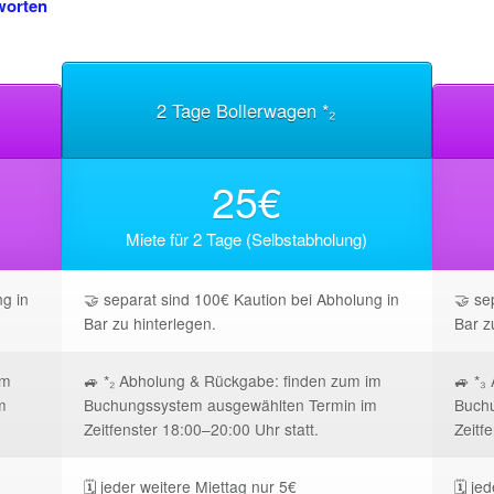
worten
2 Tage Bollerwagen *₂
25€
Miete für 2 Tage (Selbstabholung)
g in
🤝 separat sind 100€ Kaution bei Abholung in
🤝 se
Bar zu hinterlegen.
Bar z
im
🚙 *₂ Abholung & Rückgabe: finden zum im
🚙 *₃
m
Buchungssystem ausgewählten Termin im
Buchu
Zeitfenster 18:00–20:00 Uhr statt.
Zeitf
🗓️ jeder weitere Miettag nur 5€
🗓️ j