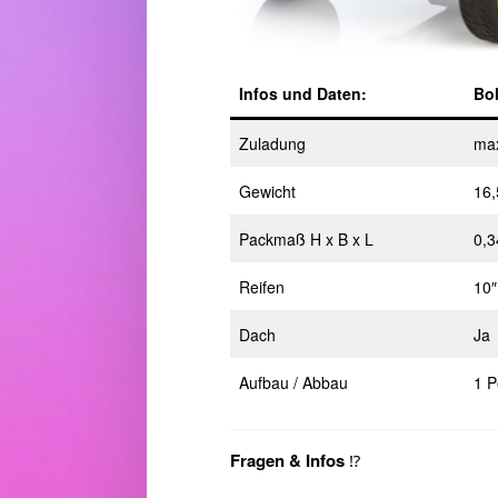
Infos und Daten:
Bo
Zuladung
ma
Gewicht
16,
Packmaß H x B x L
0,3
Reifen
10″
Dach
Ja
Aufbau / Abbau
1 P
Fragen & Infos
⁉️