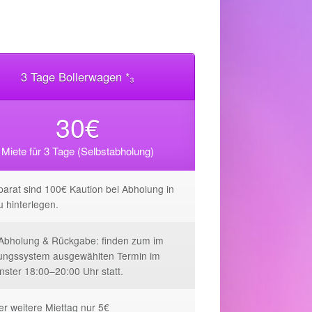
3 Tage Bollerwagen *₃
30€
Miete für 3 Tage (Selbstabholung)
parat sind 100€ Kaution bei Abholung in
u hinterlegen.
 Abholung & Rückgabe: finden zum im
ngssystem ausgewählten Termin im
enster 18:00–20:00 Uhr statt.
eder weitere Miettag nur 5€