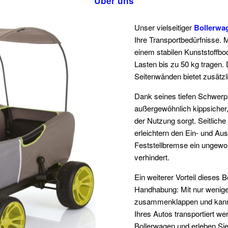
Über uns
Unser vielseitiger
Bollerwa
Ihre Transportbedürfnisse.
einem stabilen Kunststoffb
Lasten bis zu 50 kg tragen.
Seitenwänden bietet zusätzl
Dank seines tiefen Schwerp
außergewöhnlich kippsicher,
der Nutzung sorgt. Seitliche
erleichtern den Ein- und Au
Feststellbremse ein ungewo
verhindert.
Ein weiterer Vorteil dieses 
Handhabung: Mit nur wenigen
zusammenklappen und kann 
Ihres Autos transportiert w
Bollerwagen und erleben Sie 