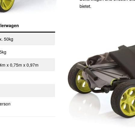
bietet.
llerwagen
x. 50kg
5kg
4m x 0,75m x 0,97m
erson