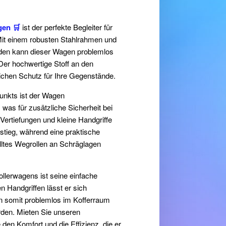
gen 🛒
ist der perfekte Begleiter für
 Mit einem robusten Stahlrahmen und
oden kann dieser Wagen problemlos
 Der hochwertige Stoff an den
ichen Schutz für Ihre Gegenstände.
unkts ist der Wagen
 was für zusätzliche Sicherheit bei
 Vertiefungen und kleine Handgriffe
sstieg, während eine praktische
lltes Wegrollen an Schräglagen
Bollerwagens ist seine einfache
 Handgriffen lässt er sich
somit problemlos im Kofferraum
erden. Mieten Sie unseren
den Komfort und die Effizienz, die er