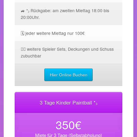
🚙 *₂ Rückgabe: am zweiten Miettag 18:00 bis
20:00Uhr.
🗓️ jeder weitere Miettag nur 100€
🧘‍♀️ weitere Spieler Sets, Deckungen und Schuss
zubuchbar
Hier Online Buchen
3 Tage Kinder Paintball *₃
350€
Miete für 3 Tage (Selbstabholung)