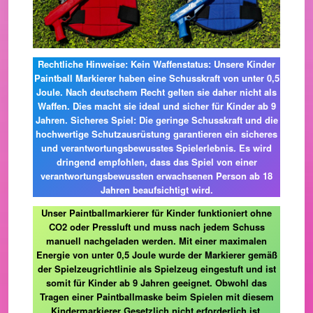
Rechtliche Hinweise: Kein Waffenstatus: Unsere Kinder
Paintball Markierer haben eine Schusskraft von unter 0,5
Joule. Nach deutschem Recht gelten sie daher nicht als
Waffen. Dies macht sie ideal und sicher für Kinder ab 9
Jahren. Sicheres Spiel: Die geringe Schusskraft und die
hochwertige Schutzausrüstung garantieren ein sicheres
und verantwortungsbewusstes Spielerlebnis. Es wird
dringend empfohlen, dass das Spiel von einer
verantwortungsbewussten erwachsenen Person ab 18
Jahren beaufsichtigt wird.
Unser Paintballmarkierer für Kinder funktioniert ohne
CO2 oder Pressluft und muss nach jedem Schuss
manuell nachgeladen werden. Mit einer maximalen
Energie von unter 0,5 Joule wurde der Markierer gemäß
der Spielzeugrichtlinie als Spielzeug eingestuft und ist
somit für Kinder ab 9 Jahren geeignet. Obwohl das
Tragen einer Paintballmaske beim Spielen mit diesem
Kindermarkierer Gesetzlich nicht erforderlich ist,