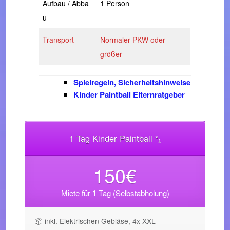
Aufbau / Abba
1 Person
u
Transport
Normaler PKW oder
größer
Spielregeln, Sicherheitshinweise
Kinder Paintball Elternratgeber
1 Tag Kinder Paintball *₁
150€
Miete für 1 Tag (Selbstabholung)
📦 inkl. Elektrischen Gebläse, 4x XXL