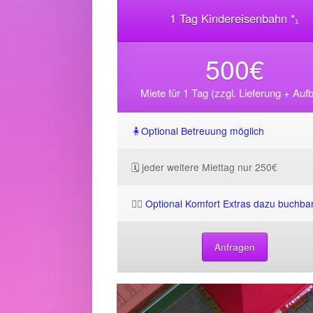
1 Tag Kindereisenbahn *₁
500€
Miete für 1 Tag (zzgl. Lieferung + Auf
🧍Optional Betreuung möglich
🗓️ jeder weitere Miettag nur 250€
🧘‍♀️
Optional Komfort Extras dazu buchba
Anfragen