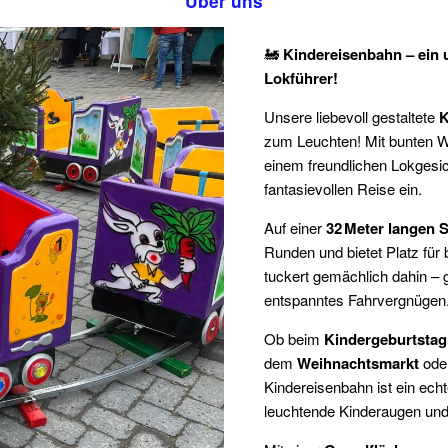
Über uns
🚂
Kindereisenbahn – ein u
Lokführer!
Unsere liebevoll gestaltete
K
zum Leuchten! Mit bunten W
einem freundlichen Lokgesich
fantasievollen Reise ein.
Auf einer
32 Meter langen 
Runden und bietet Platz für
tuckert gemächlich dahin – g
entspanntes Fahrvergnügen
Ob beim
Kindergeburtstag
dem
Weihnachtsmarkt
ode
Kindereisenbahn ist ein ech
leuchtende Kinderaugen und