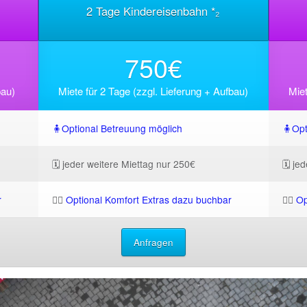
2 Tage Kindereisenbahn *₂
750€
bau)
Miete für 2 Tage (zzgl. Lieferung + Aufbau)
Miet
🧍Optional Betreuung möglich
🧍Opt
🗓️ jeder weitere Miettag nur 250€
🗓️ j
r
🧘‍♀️
Optional Komfort Extras dazu buchbar
🧘‍♀️
Op
Anfragen