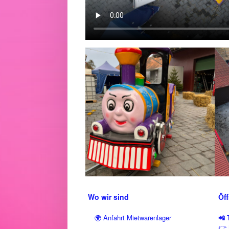
Wo wir sind
Öf
🌍 Anfahrt Mietwarenlager
📲 
👉 