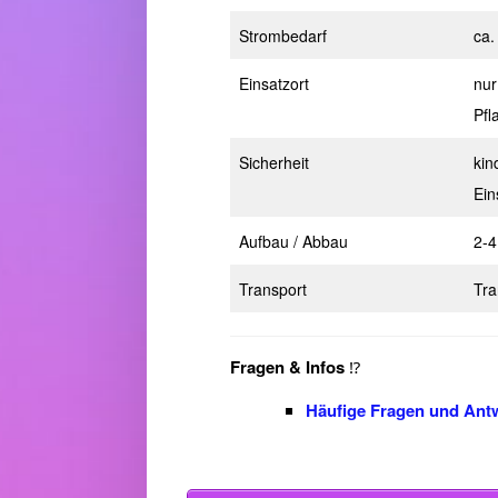
Strombedarf
ca.
Einsatzort
nur
Pfl
Sicherheit
kin
Ein
Aufbau / Abbau
2-4
Transport
Tra
Fragen & Infos
⁉️
Häufige Fragen und Ant