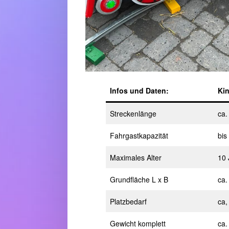
Infos und Daten:
Ki
Streckenlänge
ca.
Fahrgastkapazität
bis
Maximales Alter
10 
Grundfläche L x B
ca.
Platzbedarf
ca,
Gewicht komplett
ca.