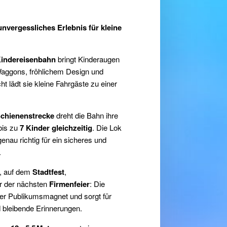
nvergessliches Erlebnis für kleine
indereisenbahn
bringt Kinderaugen
aggons, fröhlichem Design und
t lädt sie kleine Fahrgäste zu einer
Schienenstrecke
dreht die Bahn ihre
 bis zu
7 Kinder gleichzeitig
. Die Lok
enau richtig für ein sicheres und
.
, auf dem
Stadtfest
,
r der nächsten
Firmenfeier
: Die
ter Publikumsmagnet und sorgt für
 bleibende Erinnerungen.