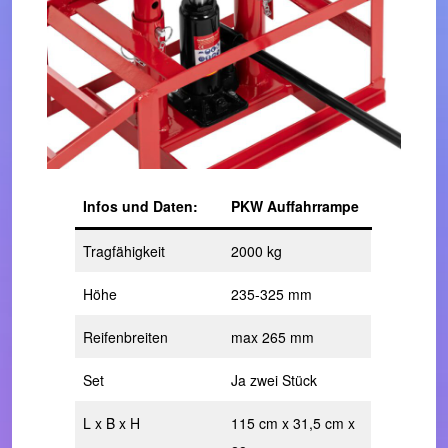
Infos und Daten:
PKW Auffahrrampe
Tragfähigkeit
2000 kg
Höhe
235-325 mm
Reifenbreiten
max 265 mm
Set
Ja zwei Stück
L x B x H
115 cm x 31,5 cm x