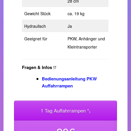
28 cm
Gewicht Stück
ca. 19 kg
Hydraulisch
Ja
Geeignet für
PKW, Anhänger und
Kleintransporter
Fragen & Infos
⁉️
Bedienungsanleitung PKW
Auffahrrampen
1 Tag Auffahrrampen *₁