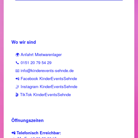
Wo wir sind
🌍 Anfahrt Mietwarenlager
📞 0151 20 79 54 29
📧 info@kinderevents-sehnde.de
📲 Facebook KinderEventsSehnde
🤳 Instagram KinderEventsSehnde
🎬 TikTok KinderEventsSehnde
Öffnungszeiten
📲 Telefonisch Erreichbar: